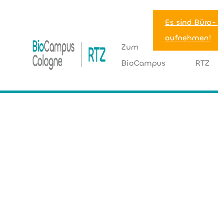
Es sind Büro-
aufnehmen!
Zum
Zum
BioCampus
RTZ