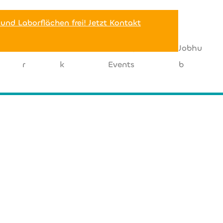
 und Laborflächen frei! Jetzt Kontakt
Miete
Netzwer
News |
Jobhu
r
k
Events
b